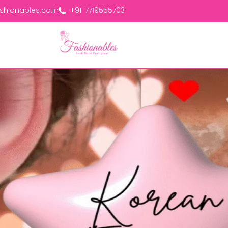
hionables.co.in
+91-7719555703